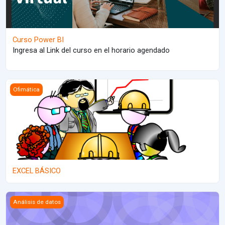
Curso Power BI
Ingresa al Link del curso en el horario agendado
EXCEL BÁSICO
Ofimática
EXCEL BÁSICO
Introducción a Power BI
Análisis de datos