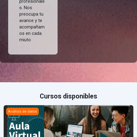
profesionale
s. Nos
preocupa tu
avance y te
acompañam
os en cada
miuto
Cursos disponibles
Curso Power BI
Análisis de datos